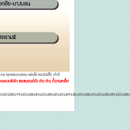
เก้าอี้เล็คเชอร์ ก.03
WRC-LC2
ุบาล และแผ่นงานซ่อม แผ่นไม้ และยังมีโต๊ะ เก้าอี้
งบริษัท และแบรนด์ดัง ต่าง ต่าง ทั้งงานเหล็ก
B0%E0%B8%99%E0%B8%B1%E0%B8%81%E0%B9%80%E0%B8%A3%E0%B8%B5%E0%B8%A