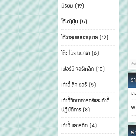
มัธยม (19)
โต๊ะญี่ปุ่น (5)
โต๊ะกลุ่มแบบอนุบาล (12)
โต๊ะ ไม้ยางพารา (6)
เลื่
เฟอร์นิเจอร์เหล็ก (10)
รา
เก้าอี้เล็คเชอร์ (5)
เข้า
เก้าอี้วิทยาศาสตร์และเก้าอี้
W
ปฎิบัติการ (8)
เก้าอี้พลาสติก (4)
ส