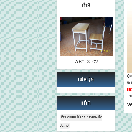
ทำสี
WRC-SDC2
ผู้
เฟสบุ๊ค
นัก
และ
h
แท็ก
w
โต๊ะนักเรียน ไม้ยางพาราขาเหล็ก
ประถม