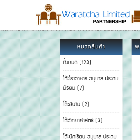
โต๊ะ เก้าอี้ เด็ก นักเรียน โต๊ะนักเรียน โต๊ะนักเรียน BBLโต๊ัะนักเร
หมวดสินค้า
W
ทั้งหมด (123)
โต๊ะโรงอาหาร อนุบาล ประถม
มัธยม (7)
โต๊ะสนาม (2)
โต๊ะวิทยาศาสตร์ (3)
โต๊ะนักเรียน อนุบาล ประถม