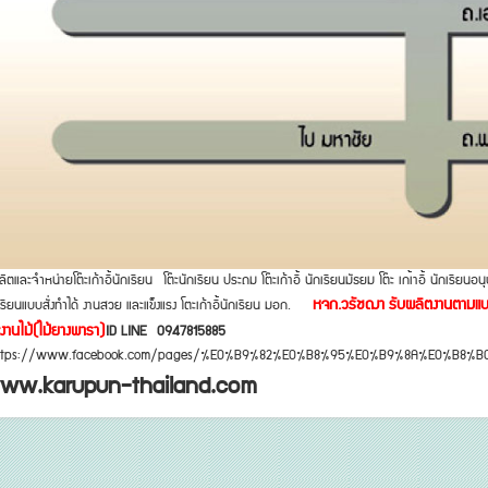
ผลิตและจำหน่ายโต๊ะเก้าอี้นักเรียน โต๊ะนักเรียน ประถม โต๊ะเก้าอี้ นักเรียนมัธยม โต๊ะ เกเ้าอี้ นักเรียนอน
หจก.วรัชฌา รับผลิตงานตามแบบขอ
เรียนแบบสั่งทำได้ งานสวย และแข็งแรง โตีะเก้าอี้นักเรียน มอก.
งานไม้(ไม้ยางพารา)
ID LINE 0947815885
ttps://www.facebook.com/pages/%E0%B9%82%E0%B8%95%E0%B9%8A%E0%B8%
ww.karupun-thailand.com